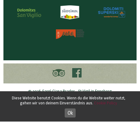
© 2026 Garnì Ciasa Prades - St.Vigil in Enneberg
MwstNr. 03099880217 - CIN IT021047A15BGQGN25
Diese Website benutzt Cookies. Wenn du die Website weiter nutzt,
gehen wir von deinem Einverständnis aus.
Credits
-
Privacy
-
Privacy
-
Cookie
Cookie Policy
Ok
Designed by