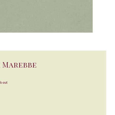
di Marebbe
k-out